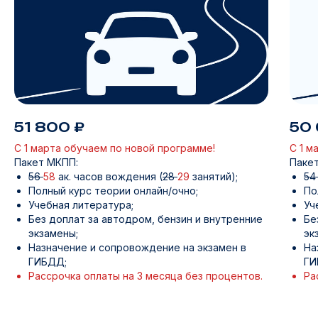
51 800 ₽
50 
С 1 марта обучаем по новой программе!
С 1 м
Пакет МКПП:
Пакет
56
58
ак. часов вождения (
28
29
занятий);
5
Полный курс теории онлайн/очно;
По
Учебная литература;
Уч
Без доплат за автодром, бензин и внутренние
Бе
экзамены;
эк
Назначение и сопровождение на экзамен в
На
ГИБДД;
ГИ
Рассрочка оплаты на 3 месяца без процентов.
Ра